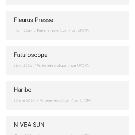
Fleurus Presse
3 juin 2025
Partenaires-ufcpa
par
UFCPA
Futuroscope
1 juin 2025
Partenaires-ufcpa
par
UFCPA
Haribo
20 mai 2025
Partenaires-ufcpa
par
UFCPA
NIVEA SUN