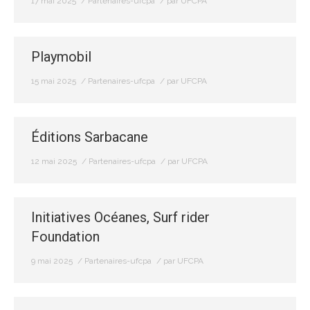
17 mai 2025
Partenaires-ufcpa
par
UFCPA
Playmobil
15 mai 2025
Partenaires-ufcpa
par
UFCPA
Éditions Sarbacane
12 mai 2025
Partenaires-ufcpa
par
UFCPA
Initiatives Océanes, Surf rider
Foundation
9 mai 2025
Partenaires-ufcpa
par
UFCPA