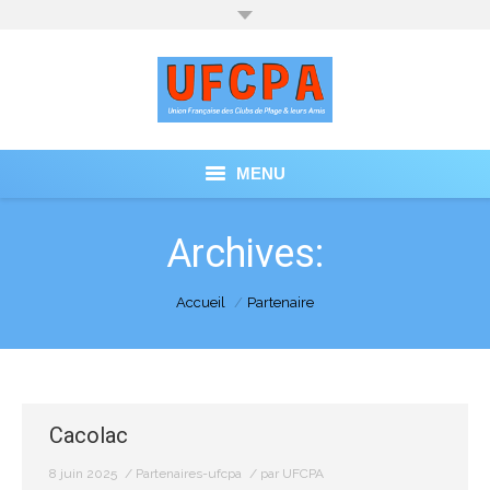
MENU
ACCUEIL
Archives:
NOS ACTUALITÉS
You are here:
Accueil
Partenaire
NOS CLUBS DE PLAGE
NOS PARTENAIRES
L’UFCPA
Cacolac
8 juin 2025
Partenaires-ufcpa
par
UFCPA
CONTACT