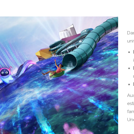
Dan
uni
Aux
est
far
Une