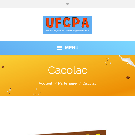
MENU
ACCUEIL
Cacolac
NOS ACTUALITÉS
You are here:
Accueil
Partenaire
Cacolac
NOS CLUBS DE PLAGE
NOS PARTENAIRES
L’UFCPA
CONTACT