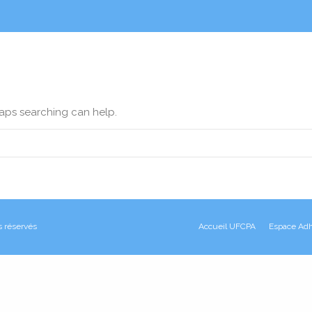
haps searching can help.
s réservés
Accueil UFCPA
Espace Adh